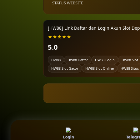
STATUS WEBSITE
[HW88] Link Daftar dan Login Akun Slot Depo
★★★★★
5.0
HW88
HW88 Daftar
HW88 Login
HW88 Slot
HW88 Slot Gacor
HW88 Slot Online
HW88 Situs
Login
Teleg