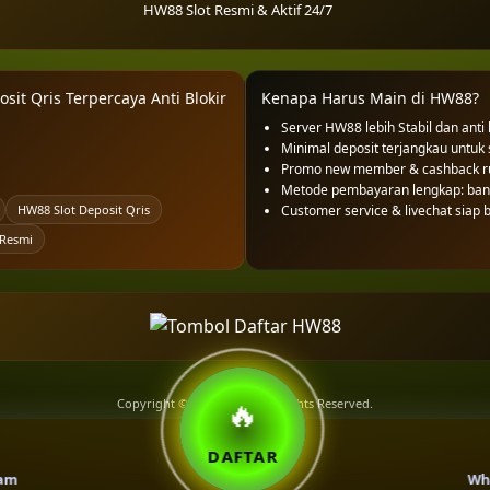
HW88 Slot Resmi & Aktif 24/7
sit Qris Terpercaya Anti Blokir
Kenapa Harus Main di HW88?
Server HW88 lebih Stabil dan anti 
Minimal deposit terjangkau untu
Promo new member & cashback rut
Metode pembayaran lengkap: bank
HW88 Slot Deposit Qris
Customer service & livechat siap 
 Resmi
🔥
Copyright © 2023
HW88
. All Rights Reserved.
DAFTAR
ram
Wh