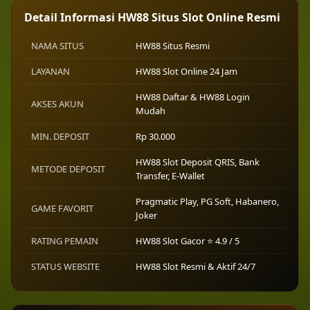
Detail Informasi HW88 Situs Slot Online Resmi
NAMA SITUS
HW88 Situs Resmi
LAYANAN
HW88 Slot Online 24 Jam
HW88 Daftar & HW88 Login
AKSES AKUN
Mudah
MIN. DEPOSIT
Rp 30.000
HW88 Slot Deposit QRIS, Bank
METODE DEPOSIT
Transfer, E-Wallet
Pragmatic Play, PG Soft, Habanero,
GAME FAVORIT
Joker
RATING PEMAIN
HW88 Slot Gacor ⭐ 4.9 / 5
STATUS WEBSITE
HW88 Slot Resmi & Aktif 24/7