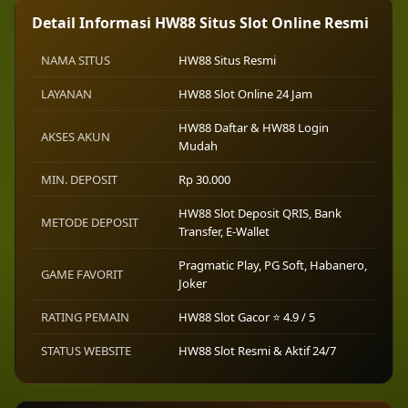
Detail Informasi HW88 Situs Slot Online Resmi
NAMA SITUS
HW88 Situs Resmi
LAYANAN
HW88 Slot Online 24 Jam
HW88 Daftar & HW88 Login
AKSES AKUN
Mudah
MIN. DEPOSIT
Rp 30.000
HW88 Slot Deposit QRIS, Bank
METODE DEPOSIT
Transfer, E-Wallet
Pragmatic Play, PG Soft, Habanero,
GAME FAVORIT
Joker
RATING PEMAIN
HW88 Slot Gacor ⭐ 4.9 / 5
STATUS WEBSITE
HW88 Slot Resmi & Aktif 24/7