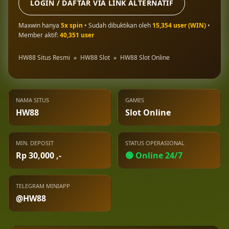
LOGIN / DAFTAR VIA LINK ALTERNATIF
Maxwin hanya
5x spin
• Sudah dibuktikan oleh
15,354 user (WIN)
•
Member aktif:
40,351 user
HW88 Situs Resmi
»
HW88 Slot
»
HW88 Slot Online
NAMA SITUS
GAMES
HW88
Slot Online
MIN. DEPOSIT
STATUS OPERASIONAL
Rp 30,000 ,-
🟢 Online 24/7
TELEGRAM MINIAPP
@HW88