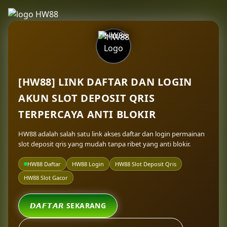
[HW88] LINK DAFTAR DAN LOGIN
AKUN SLOT DEPOSIT QRIS
TERPERCAYA ANTI BLOKIR
HW88 adalah salah satu link akses daftar dan login permainan
slot deposit qris yang mudah tanpa ribet yang anti blokir.
HW88 Daftar
HW88 Login
HW88 Slot Deposit Qris
HW88 Slot Gacor
𝘿𝘼𝙁𝙏𝘼𝙍 SEKARANG