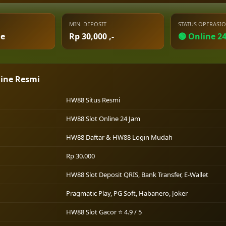
MIN. DEPOSIT
STATUS OPERASI
ne
Rp 30,000 ,-
🟢 Online 2
line Resmi
HW88 Situs Resmi
HW88 Slot Online 24 Jam
HW88 Daftar & HW88 Login Mudah
Rp 30.000
HW88 Slot Deposit QRIS, Bank Transfer, E-Wallet
Pragmatic Play, PG Soft, Habanero, Joker
HW88 Slot Gacor ⭐ 4.9 / 5