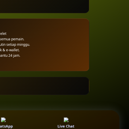
lelet
k semua pemain.
in setiap minggu.
 & e-wallet.
bantu 24 jam.
atsApp
Live Chat