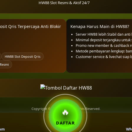
HW88 Slot Resmi & Aktif 24/7
sit Qris Terpercaya Anti Blokir
Kenapa Harus Main di HW88?
Server HW88 lebih Stabil dan anti 
Minimal deposit terjangkau untu
Promo new member & cashback rut
Metode pembayaran lengkap: bank
HW88 Slot Deposit Qris
Customer service & livechat siap 
 Resmi
🔥
Copyright © 2023
HW88
. All Rights Reserved.
DAFTAR
ram
Wh